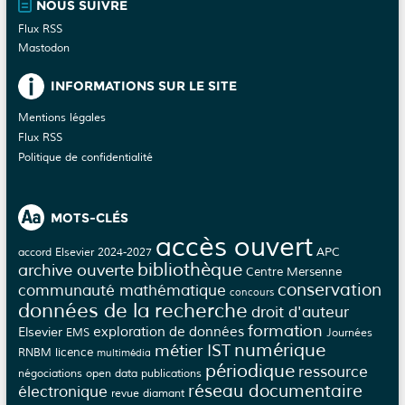
NOUS SUIVRE
Flux RSS
Mastodon
INFORMATIONS SUR LE SITE
Mentions légales
Flux RSS
Politique de confidentialité
MOTS-CLÉS
accès ouvert
APC
accord Elsevier 2024-2027
bibliothèque
archive ouverte
Centre Mersenne
conservation
communauté mathématique
concours
données de la recherche
droit d'auteur
formation
Elsevier
exploration de données
EMS
Journées
numérique
métier IST
licence
RNBM
multimédia
périodique
ressource
négociations
open data
publications
réseau documentaire
électronique
revue diamant