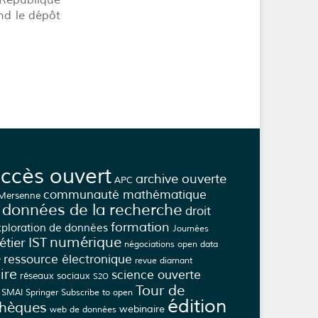
 République
nd le dépôt
ccès ouvert
archive ouverte
APC
communauté mathématique
 Mersenne
données de la recherche
droit
formation
xploration de données
Journées
numérique
tier IST
négociations
open data
e
ressource électronique
revue diamant
ire
science ouverte
réseaux sociaux
S2O
Tour de
SMAI
Springer
Subscribe to open
édition
thèques
webinaire
web de données