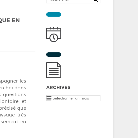
QUE EN
mpagner les
ARCHIVES
erche) dans
x questions
Archives
lontaire et
 précisé que
paysage très
issement en