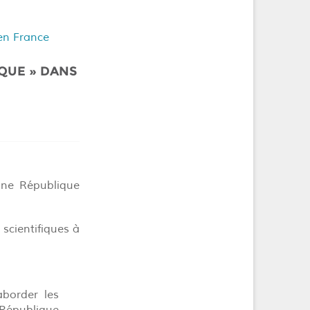
en France
IQUE » DANS
 une République
scientifiques à
border les