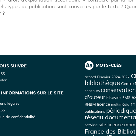
« droit d’exploitation secondaire » consacré par la loi
ls types de publication sont couvertes par le texte ? Qua
r ?
MOTS-CLÉS
OUS SUIVRE
a
RSS
accord Elsevier 2024-2027
odon
bibliothèque
Centre
conservation
concours
INFORMATIONS SUR LE SITE
d'auteur
Elsevier
e
EMS
mé
ons légales
licence
RNBM
multimédia
périodiqu
RSS
publications
réseau documenta
que de confidentialité
site licence.rnbm
service
France des Biblio