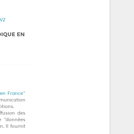
 V2
DIQUE EN
 en France”
mmunication
itions.
ffusion des
de “données
. Il fournit