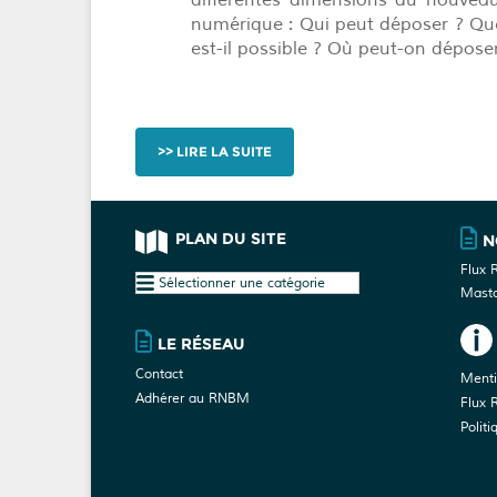
différentes dimensions du nouveau 
numérique : Qui peut déposer ? Que
est-il possible ? Où peut-on dépose
LIRE LA SUITE
PLAN DU SITE
N
Flux 
Plan
Mast
du
site
LE RÉSEAU
Contact
Menti
Adhérer au RNBM
Flux 
Politi