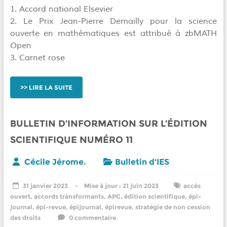
1. Accord national Elsevier
2. Le Prix Jean-Pierre Demailly pour la science
ouverte en mathématiques est attribué à zbMATH
Open
3. Carnet rose
LIRE LA SUITE
BULLETIN D’INFORMATION SUR L’ÉDITION
SCIENTIFIQUE NUMÉRO 11
Cécile Jérome.
Bulletin d'IES
31 janvier 2023
21 juin 2023
accès
ouvert
,
accords transformants
,
APC
,
édition scientifique
,
épi-
journal
,
épi-revue
,
épijournal
,
épirevue
,
stratégie de non cession
des droits
0 commentaire