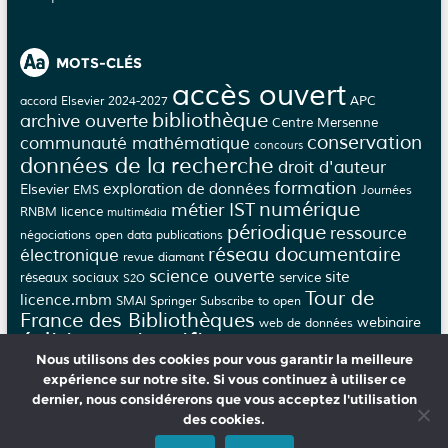
MOTS-CLÉS
accès ouvert
APC
accord Elsevier 2024-2027
bibliothèque
archive ouverte
Centre Mersenne
conservation
communauté mathématique
concours
données de la recherche
droit d'auteur
formation
Elsevier
exploration de données
EMS
Journées
numérique
métier IST
licence
RNBM
multimédia
périodique
ressource
négociations
open data
publications
réseau documentaire
électronique
revue diamant
science ouverte
site
réseaux sociaux
service
S2O
Tour de
licence.rnbm
SMAI
Springer
Subscribe to open
France des Bibliothèques
webinaire
web de données
édition scientifique
épi-revue
épi-journal
Nous utilisons des cookies pour vous garantir la meilleure
évaluation
éthique
épijournal
épirevue
expérience sur notre site. Si vous continuez à utiliser ce
dernier, nous considérerons que vous acceptez l'utilisation
des cookies.