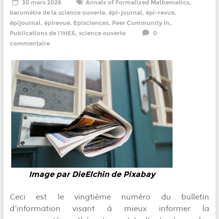
30 mars 2026
Annals of Formalized Mathematics
,
baromètre de la science ouverte
,
épi-journal
,
épi-revue
,
épijournal
,
épirevue
,
Episciences
,
Peer Community In
,
Publications de l'IHES
,
science ouverte
0
commentaire
Image par DieElchin de Pixabay
Ceci est le vingtième numéro du bulletin
d’information visant à mieux informer la