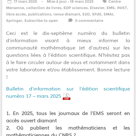
17 mars 2025
18 mars 2025
Centre
Mersenne
,
collection de livres
,
EDP sciences
,
Elsevier
,
EMS
,
INIST
,
libre accès
,
publications
,
revue diamant
,
S2O
,
SFdS
,
SMAI
,
Springer
,
Subscribe to open
0 commentaire
Ceci est le dix-septième numéro du bulletin
d’information visant à mieux informer la
communauté mathématique (et d’autres) sur les
questions liées à l’édition scientifique. N’hésitez pas
à le faire circuler autour de vous et notamment dans
votre laboratoire et/ou établissement. Bonne lecture
!
Bulletin d’information sur l’édition scientifique
numéro 17 – mars 2025
1. En 2025, tous les journaux de l’EMS seront en
accès ouvert diamant
2. Où publient les mathématiciens et les
mathématiciennes du CNRS ?