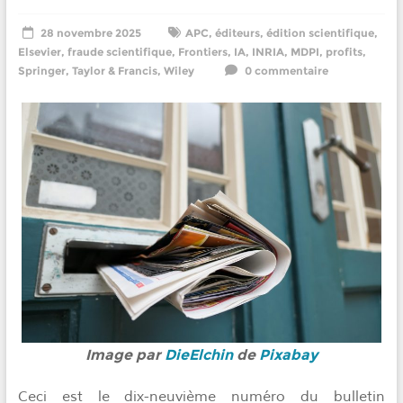
28 novembre 2025
APC
,
éditeurs
,
édition scientifique
,
Elsevier
,
fraude scientifique
,
Frontiers
,
IA
,
INRIA
,
MDPI
,
profits
,
Springer
,
Taylor & Francis
,
Wiley
0 commentaire
Image par
DieElchin
de
Pixabay
Ceci est le dix-neuvième numéro du bulletin