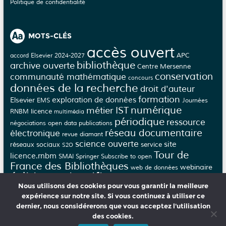
Politique de confidentialité
MOTS-CLÉS
accès ouvert
APC
accord Elsevier 2024-2027
bibliothèque
archive ouverte
Centre Mersenne
conservation
communauté mathématique
concours
données de la recherche
droit d'auteur
formation
Elsevier
exploration de données
EMS
Journées
numérique
métier IST
licence
RNBM
multimédia
périodique
ressource
négociations
open data
publications
réseau documentaire
électronique
revue diamant
science ouverte
site
réseaux sociaux
service
S2O
Tour de
licence.rnbm
SMAI
Springer
Subscribe to open
France des Bibliothèques
webinaire
web de données
édition scientifique
épi-revue
épi-journal
Nous utilisons des cookies pour vous garantir la meilleure
évaluation
éthique
épijournal
épirevue
expérience sur notre site. Si vous continuez à utiliser ce
dernier, nous considérerons que vous acceptez l'utilisation
des cookies.