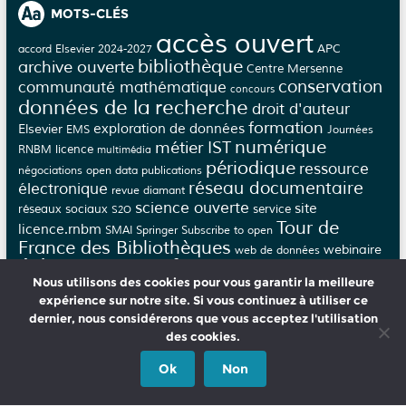
MOTS-CLÉS
accès ouvert
APC
accord Elsevier 2024-2027
bibliothèque
archive ouverte
Centre Mersenne
conservation
communauté mathématique
concours
données de la recherche
droit d'auteur
formation
Elsevier
exploration de données
EMS
Journées
numérique
métier IST
licence
RNBM
multimédia
périodique
ressource
négociations
open data
publications
réseau documentaire
électronique
revue diamant
science ouverte
site
réseaux sociaux
service
S2O
Tour de
licence.rnbm
SMAI
Springer
Subscribe to open
France des Bibliothèques
webinaire
web de données
édition scientifique
épi-revue
épi-journal
Nous utilisons des cookies pour vous garantir la meilleure
évaluation
éthique
épijournal
épirevue
expérience sur notre site. Si vous continuez à utiliser ce
dernier, nous considérerons que vous acceptez l'utilisation
des cookies.
CNRS MATHEMATIQUES
PORTAIL MATH
MATHDOC
Ok
Non