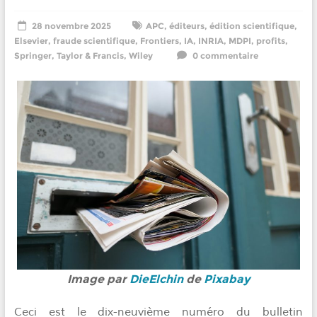
28 novembre 2025
APC
,
éditeurs
,
édition scientifique
,
Elsevier
,
fraude scientifique
,
Frontiers
,
IA
,
INRIA
,
MDPI
,
profits
,
Springer
,
Taylor & Francis
,
Wiley
0 commentaire
Image par
DieElchin
de
Pixabay
Ceci est le dix-neuvième numéro du bulletin