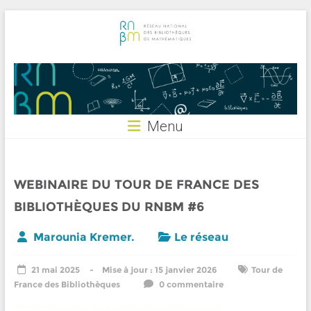
Skip
to
content
RNBM
Menu
WEBINAIRE DU TOUR DE FRANCE DES
BIBLIOTHÈQUES DU RNBM #6
Marounia Kremer.
Le réseau
21 mai 2025
15 janvier 2026
Tour de
France des Bibliothèques
0 commentaire