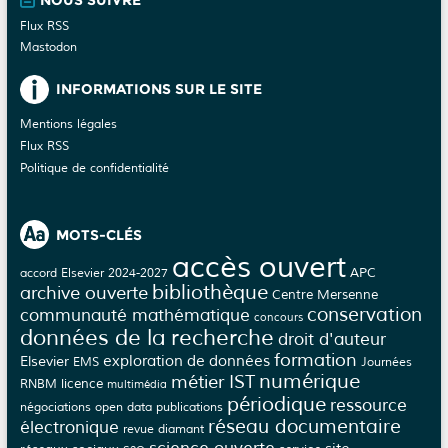
NOUS SUIVRE
Flux RSS
Mastodon
INFORMATIONS SUR LE SITE
Mentions légales
Flux RSS
Politique de confidentialité
MOTS-CLÉS
accès ouvert
APC
accord Elsevier 2024-2027
bibliothèque
archive ouverte
Centre Mersenne
conservation
communauté mathématique
concours
données de la recherche
droit d'auteur
formation
Elsevier
exploration de données
EMS
Journées
numérique
métier IST
licence
RNBM
multimédia
périodique
ressource
négociations
open data
publications
réseau documentaire
électronique
revue diamant