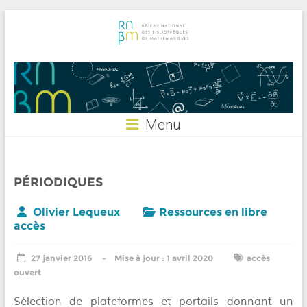
Skip
to
content
RNBM
Menu
PÉRIODIQUES
Olivier Lequeux
Ressources en libre
accès
27 janvier 2016
1 avril 2020
accès
ouvert
Sélection de plateformes et portails donnant un