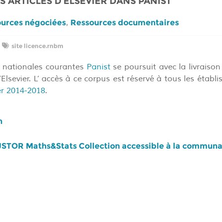
S ARTICLES D’ELSEVIER DANS PANIST
ources négociées
,
Ressources documentaires
site licence.rnbm
s nationales courantes
Panist
se poursuit avec la livraison
Elsevier. L’ accès à ce corpus est réservé à tous les étab
er 2014-2018
.
n
JSTOR Maths&Stats Collection accessible à la commun