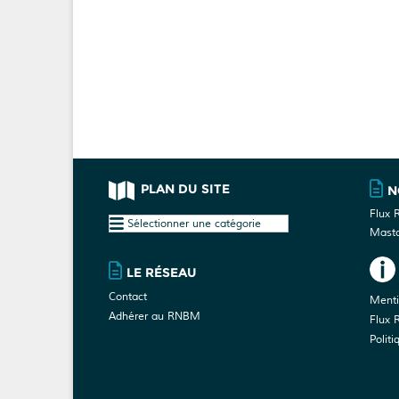
PLAN DU SITE
N
Flux 
Plan
Mast
du
site
LE RÉSEAU
Contact
Menti
Adhérer au RNBM
Flux 
Politi