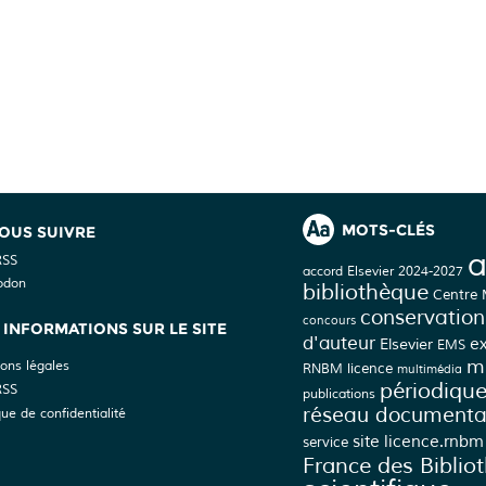
MOTS-CLÉS
OUS SUIVRE
a
RSS
accord Elsevier 2024-2027
odon
bibliothèque
Centre
conservation
concours
INFORMATIONS SUR LE SITE
d'auteur
Elsevier
e
EMS
mé
ons légales
licence
RNBM
multimédia
périodiqu
RSS
publications
réseau documenta
que de confidentialité
site licence.rnbm
service
France des Biblio