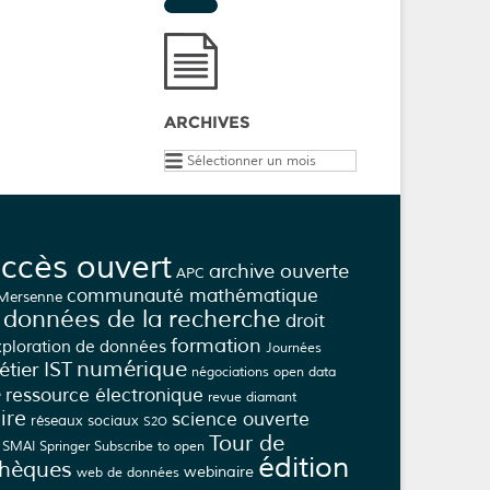
ARCHIVES
Archives
ccès ouvert
archive ouverte
APC
communauté mathématique
 Mersenne
données de la recherche
droit
formation
xploration de données
Journées
numérique
tier IST
négociations
open data
e
ressource électronique
revue diamant
ire
science ouverte
réseaux sociaux
S2O
Tour de
SMAI
Springer
Subscribe to open
édition
thèques
webinaire
web de données