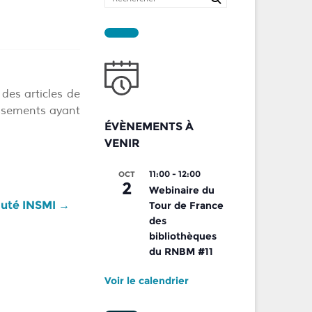
 des articles de
lissements ayant
ÉVÈNEMENTS À
VENIR
11:00
-
12:00
OCT
2
Webinaire du
auté INSMI
→
Tour de France
des
bibliothèques
du RNBM #11
Voir le calendrier