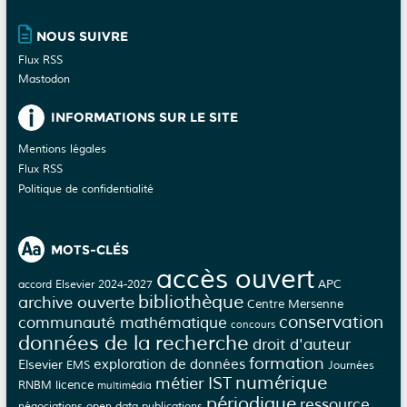
NOUS SUIVRE
Flux RSS
Mastodon
INFORMATIONS SUR LE SITE
Mentions légales
Flux RSS
Politique de confidentialité
MOTS-CLÉS
accès ouvert
APC
accord Elsevier 2024-2027
bibliothèque
archive ouverte
Centre Mersenne
conservation
communauté mathématique
concours
données de la recherche
droit d'auteur
formation
Elsevier
exploration de données
EMS
Journées
numérique
métier IST
licence
RNBM
multimédia
périodique
ressource
négociations
open data
publications