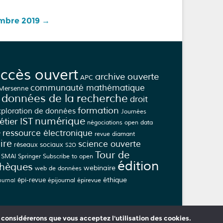
vembre 2019
→
ccès ouvert
archive ouverte
APC
communauté mathématique
 Mersenne
données de la recherche
droit
formation
xploration de données
Journées
numérique
tier IST
négociations
open data
e
ressource électronique
revue diamant
ire
science ouverte
réseaux sociaux
S2O
Tour de
SMAI
Springer
Subscribe to open
édition
thèques
webinaire
web de données
éthique
épi-revue
épijournal
épirevue
ournal
s considérerons que vous acceptez l'utilisation des cookies.