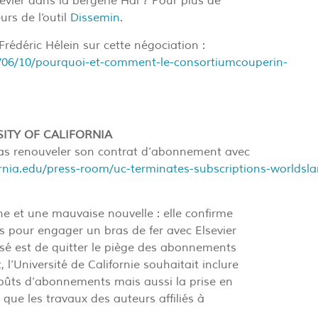
sevier dans la bergerie Hal ? Pour plus de
urs de l’outil
Dissemin
.
Frédéric Hélein sur cette négociation :
9/06/10/pourquoi-et-comment-le-consortiumcouperin-
SITY OF CALIFORNIA
 pas renouveler son contrat d’abonnement avec
ornia.edu/press-room/uc-terminates-subscriptions-worldslarg
ne et une mauvaise nouvelle : elle confirme
s pour engager un bras de fer avec Elsevier
visé est de quitter le piège des abonnements
 l’Université de Californie souhaitait inclure
oûts d’abonnements mais aussi la prise en
que les travaux des auteurs affiliés à