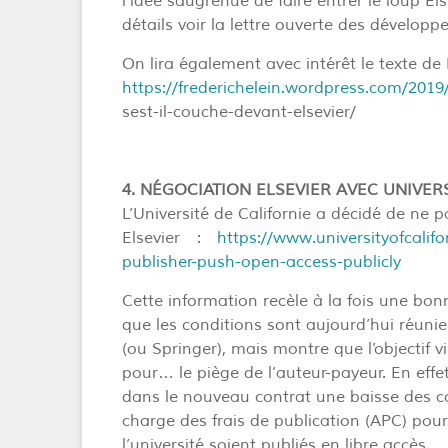
l’idée saugrenue de faire entrer le loup El
détails voir la lettre ouverte des développe
On lira également avec intérêt le texte de 
https://frederichelein.wordpress.com/201
sest-il-couche-devant-elsevier/
4. NÉGOCIATION ELSEVIER AVEC UNIVER
L’Université de Californie a décidé de ne
Elsevier :
https://www.universityofcalif
publisher-push-open-access-publicly
Cette information recèle à la fois une bon
que les conditions sont aujourd’hui réunie
(ou Springer), mais montre que l’objectif 
pour… le piège de l’auteur-payeur. En effet,
dans le nouveau contrat une baisse des c
charge des frais de publication (APC) pour 
l’université soient publiés en libre accès.