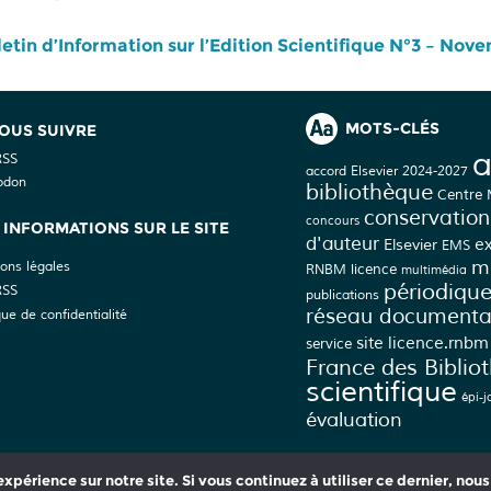
letin d’Information sur l’Edition Scientifique N°3 – No
MOTS-CLÉS
OUS SUIVRE
a
RSS
accord Elsevier 2024-2027
odon
bibliothèque
Centre
conservation
concours
INFORMATIONS SUR LE SITE
d'auteur
Elsevier
e
EMS
mé
ons légales
licence
RNBM
multimédia
périodiqu
RSS
publications
réseau documenta
que de confidentialité
site licence.rnbm
service
France des Biblio
scientifique
épi-j
évaluation
xpérience sur notre site. Si vous continuez à utiliser ce dernier, nou