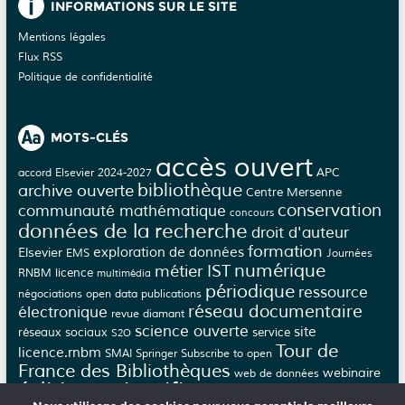
INFORMATIONS SUR LE SITE
Mentions légales
Flux RSS
Politique de confidentialité
MOTS-CLÉS
accès ouvert
APC
accord Elsevier 2024-2027
bibliothèque
archive ouverte
Centre Mersenne
conservation
communauté mathématique
concours
données de la recherche
droit d'auteur
formation
Elsevier
exploration de données
EMS
Journées
numérique
métier IST
licence
RNBM
multimédia
périodique
ressource
négociations
open data
publications
réseau documentaire
électronique
revue diamant
science ouverte
site
réseaux sociaux
service
S2O
Tour de
licence.rnbm
SMAI
Springer
Subscribe to open
France des Bibliothèques
webinaire
web de données
édition scientifique
épi-revue
épi-journal