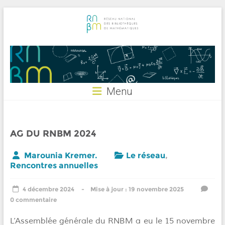
Skip
to
content
RNBM
Menu
AG DU RNBM 2024
Marounia Kremer.
Le réseau
,
Rencontres annuelles
4 décembre 2024
19 novembre 2025
0 commentaire
L’Assemblée générale du RNBM a eu le 15 novembre