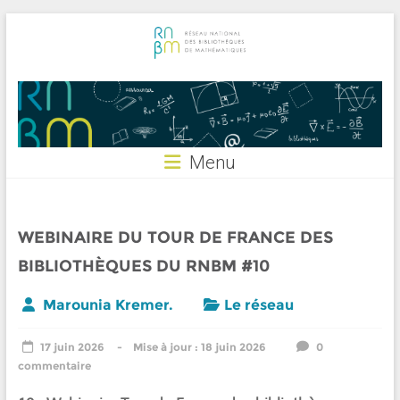
Skip
to
content
RNBM
Menu
WEBINAIRE DU TOUR DE FRANCE DES
BIBLIOTHÈQUES DU RNBM #10
Marounia Kremer.
Le réseau
17 juin 2026
18 juin 2026
0
commentaire