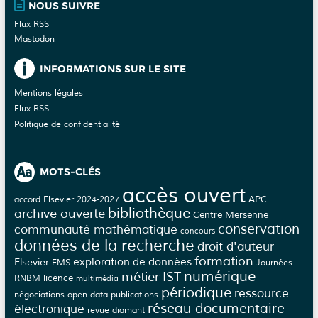
NOUS SUIVRE
Flux RSS
Mastodon
INFORMATIONS SUR LE SITE
Mentions légales
Flux RSS
Politique de confidentialité
MOTS-CLÉS
accès ouvert
APC
accord Elsevier 2024-2027
bibliothèque
archive ouverte
Centre Mersenne
conservation
communauté mathématique
concours
données de la recherche
droit d'auteur
formation
Elsevier
exploration de données
EMS
Journées
numérique
métier IST
licence
RNBM
multimédia
périodique
ressource
négociations
open data
publications
réseau documentaire
électronique
revue diamant