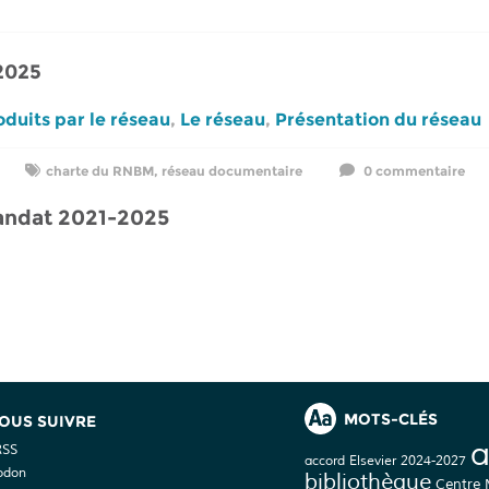
2025
duits par le réseau
,
Le réseau
,
Présentation du réseau
charte du RNBM
,
réseau documentaire
0 commentaire
andat 2021-2025
MOTS-CLÉS
OUS SUIVRE
a
RSS
accord Elsevier 2024-2027
odon
bibliothèque
Centre