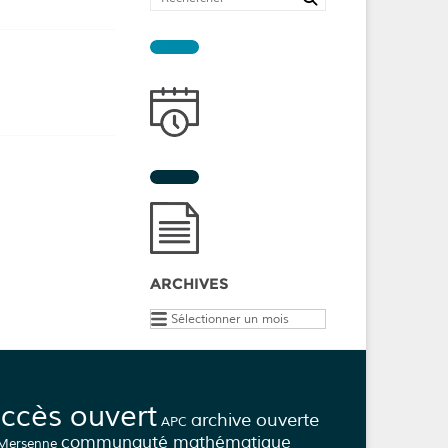
ARCHIVES
Archives
ccès ouvert
archive ouverte
APC
communauté mathématique
 Mersenne