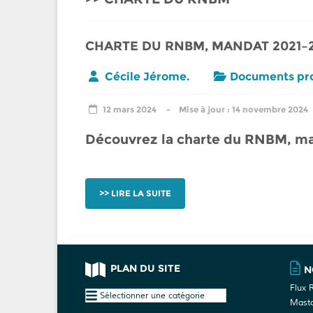
CHARTE DU RNBM, MANDAT 2021–
Cécile Jérome.
Documents pro
12 mars 2024
14 novembre 2024
Découvrez la charte du RNBM, m
LIRE LA SUITE
PLAN DU SITE
N
Flux 
Plan
Mast
du