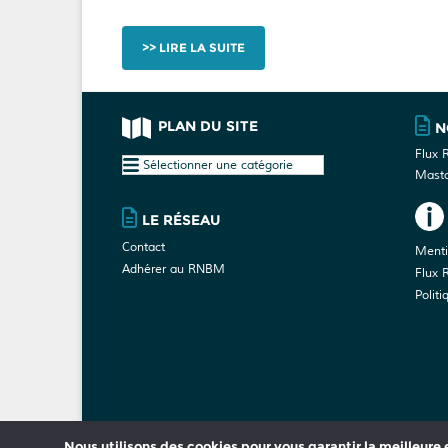
LIRE LA SUITE
PLAN DU SITE
N
Flux 
Plan
Mast
du
site
LE RÉSEAU
Contact
Menti
Adhérer au RNBM
Flux 
Politi
Nous utilisons des cookies pour vous garantir la meilleure e