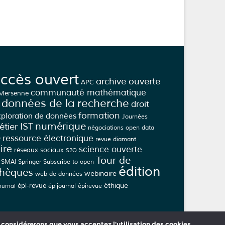
ccès ouvert
archive ouverte
APC
communauté mathématique
 Mersenne
données de la recherche
droit
formation
xploration de données
Journées
numérique
tier IST
négociations
open data
e
ressource électronique
revue diamant
ire
science ouverte
réseaux sociaux
S2O
Tour de
SMAI
Springer
Subscribe to open
édition
thèques
webinaire
web de données
éthique
épi-revue
épijournal
épirevue
ournal
s considérerons que vous acceptez l'utilisation des cookies.