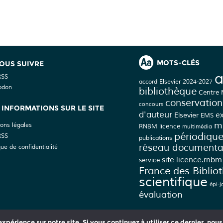
MOTS-CLÉS
OUS SUIVRE
a
RSS
accord Elsevier 2024-2027
odon
bibliothèque
Centre
conservation
concours
INFORMATIONS SUR LE SITE
d'auteur
Elsevier
e
EMS
mé
ons légales
licence
RNBM
multimédia
périodiqu
RSS
publications
réseau documenta
que de confidentialité
site licence.rnbm
service
France des Biblio
scientifique
épi-j
évaluation
xpérience sur notre site. Si vous continuez à utiliser ce dernier, nou