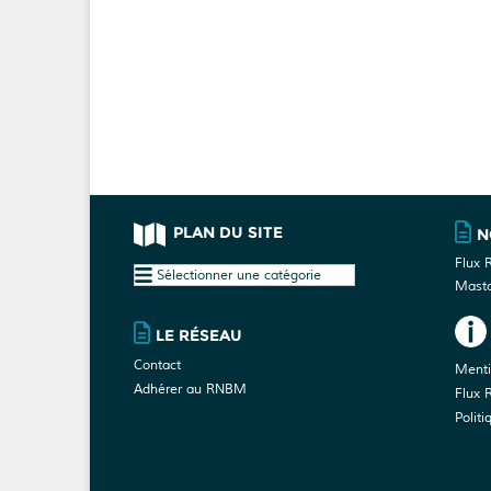
PLAN DU SITE
N
Flux 
Plan
Mast
du
site
LE RÉSEAU
Contact
Menti
Adhérer au RNBM
Flux 
Politi