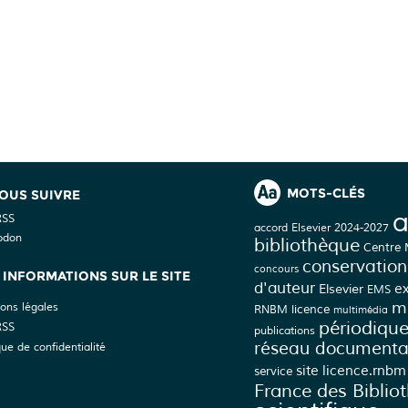
MOTS-CLÉS
OUS SUIVRE
a
RSS
accord Elsevier 2024-2027
odon
bibliothèque
Centre
conservation
concours
INFORMATIONS SUR LE SITE
d'auteur
Elsevier
e
EMS
mé
ons légales
licence
RNBM
multimédia
périodiqu
RSS
publications
réseau documenta
que de confidentialité
site licence.rnbm
service
France des Biblio