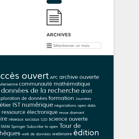
ARCHIVES
Archives
ccès ouvert
archive ouverte
APC
communauté mathématique
 Mersenne
données de la recherche
droit
formation
xploration de données
Journées
numérique
tier IST
négociations
open data
e
ressource électronique
revue diamant
ire
science ouverte
réseaux sociaux
S2O
Tour de
SMAI
Springer
Subscribe to open
édition
thèques
webinaire
web de données