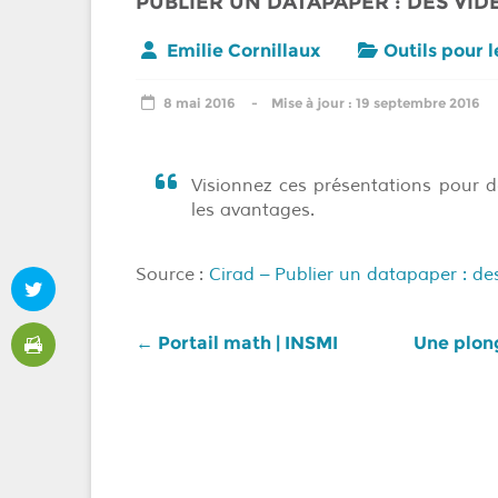
PUBLIER UN DATAPAPER : DES VI
Emilie Cornillaux
Outils pour 
8 mai 2016
19 septembre 2016
Visionnez ces présentations pour d
les avantages.
Source :
Cirad –
Publier un datapaper : d
←
Portail math | INSMI
Une plon