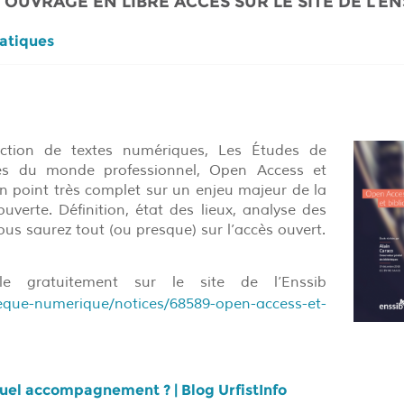
 OUVRAGE EN LIBRE ACCÈS SUR LE SITE DE L’EN
atiques
lection de textes numériques, Les Études de
ves du monde professionnel, Open Access et
 un point très complet sur un enjeu majeur de la
ouverte. Définition, état des lieux, analyse des
vous saurez tout (ou presque) sur l’accès ouvert.
le gratuitement sur le site de l’Enssib
theque-numerique/notices/68589-open-access-et-
uel accompagnement ? | Blog UrfistInfo