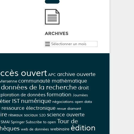
ARCHIVES
Archives
ccès ouvert
archive ouverte
APC
communauté mathématique
 Mersenne
données de la recherche
droit
formation
xploration de données
Journées
numérique
tier IST
négociations
open data
e
ressource électronique
revue diamant
ire
science ouverte
réseaux sociaux
S2O
Tour de
SMAI
Springer
Subscribe to open
édition
thèques
webinaire
web de données