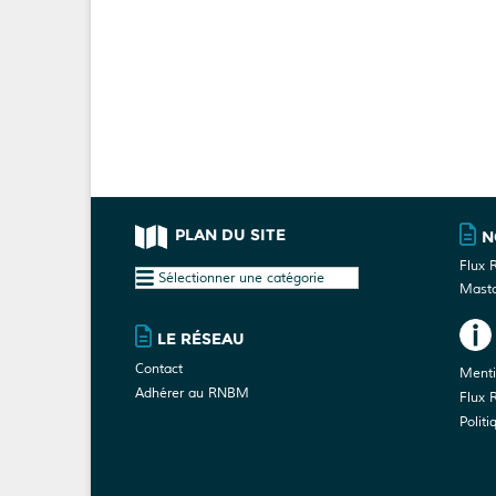
PLAN DU SITE
N
Flux 
Plan
Mast
du
site
LE RÉSEAU
Contact
Menti
Adhérer au RNBM
Flux 
Politi