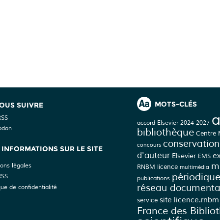
MOTS-CLÉS
OUS SUIVRE
a
RSS
accord Elsevier 2024-2027
odon
bibliothèque
Centre
conservation
concours
INFORMATIONS SUR LE SITE
d'auteur
Elsevier
e
EMS
mé
ons légales
licence
RNBM
multimédia
périodiqu
RSS
publications
réseau documenta
que de confidentialité
site licence.rnbm
service
France des Biblio