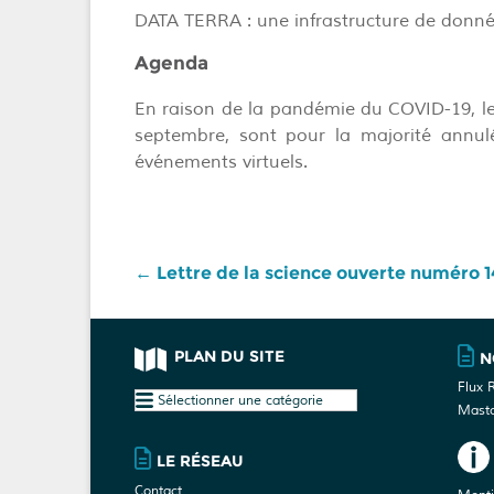
DATA TERRA : une infrastructure de donné
Agenda
En raison de la pandémie du COVID-19, les 
septembre, sont pour la majorité annul
événements virtuels.
←
Lettre de la science ouverte numéro 1
PLAN DU SITE
N
Flux 
Plan
Mast
du
site
LE RÉSEAU
Contact