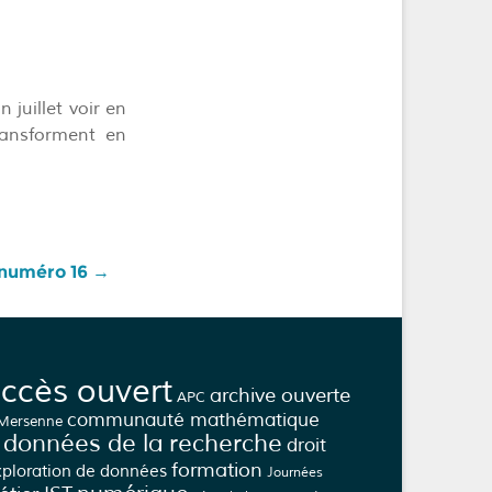
 juillet voir en
ransforment en
e numéro 16
→
ccès ouvert
archive ouverte
APC
communauté mathématique
 Mersenne
données de la recherche
droit
formation
xploration de données
Journées