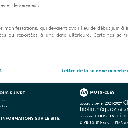
es et de services…
manifestations, qui devaient avoir lieu de début juin à fin
ées ou reportées à une date ultérieure. Certaines se t
4
Lettre de la science ouvert
MOTS-CLÉS
OUS SUIVRE
a
RSS
accord Elsevier 2024-2027
odon
bibliothèque
Centre
conservation
concours
INFORMATIONS SUR LE SITE
d'auteur
Elsevier
e
EMS