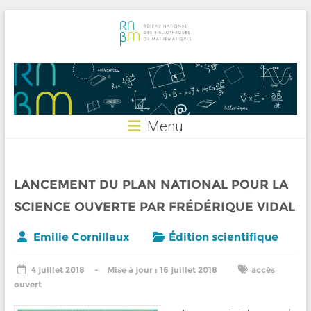
Skip
to
content
RNBM
Menu
LANCEMENT DU PLAN NATIONAL POUR LA
SCIENCE OUVERTE PAR FRÉDÉRIQUE VIDAL
Emilie Cornillaux
Édition scientifique
4 juillet 2018
16 juillet 2018
accès
ouvert