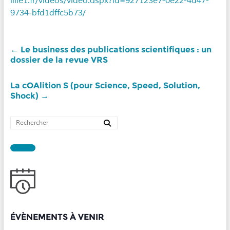
lille1.fr/videos/video.aspx?id=927123e7-0e22-4d47-
9734-bfd1dffc5b73/
←
Le business des publications scientifiques : un
dossier de la revue VRS
La cOAlition S (pour Science, Speed, Solution,
Shock)
→
ÉVÈNEMENTS À VENIR