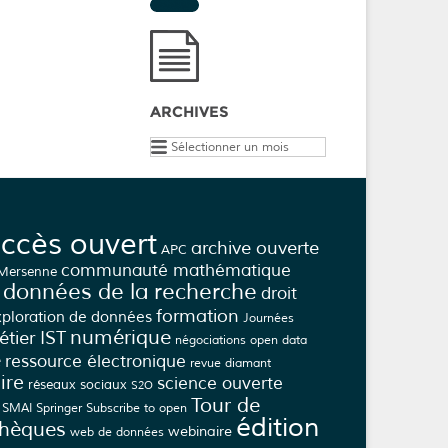
ARCHIVES
Archives
ccès ouvert
archive ouverte
APC
communauté mathématique
 Mersenne
données de la recherche
droit
formation
xploration de données
Journées
numérique
tier IST
négociations
open data
e
ressource électronique
revue diamant
ire
science ouverte
réseaux sociaux
S2O
Tour de
SMAI
Springer
Subscribe to open
édition
thèques
webinaire
web de données