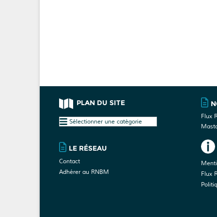
PLAN DU SITE
N
Flux 
Plan
Mast
du
site
LE RÉSEAU
Contact
Menti
Adhérer au RNBM
Flux 
Politi