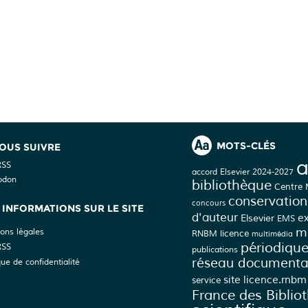
MOTS-CLÉS
OUS SUIVRE
a
RSS
accord Elsevier 2024-2027
odon
bibliothèque
Centre
conservation
concours
INFORMATIONS SUR LE SITE
d'auteur
Elsevier
e
EMS
mé
ons légales
licence
RNBM
multimédia
périodiqu
RSS
publications
réseau documenta
que de confidentialité
site licence.rnbm
service
France des Biblio