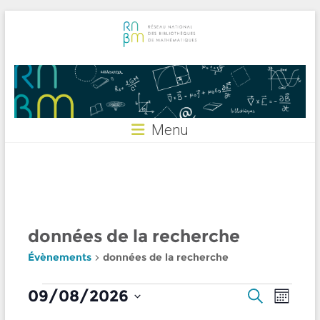
Skip
to
content
RNBM
Menu
données de la recherche
Évènements
données de la recherche
Évènements
R
N
09/08/2026
R
M
e
a
e
S
o