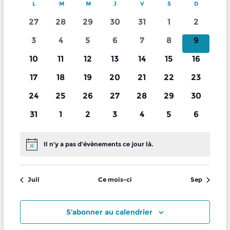
c
v
C
L
LUNDI
M
MARDI
M
MERCREDI
J
JEUDI
V
VENDREDI
S
SAMEDI
c
D
DIMANCH
é
i
h
i
l
s
a
h
e
0
0
0
0
0
0
0
27
28
29
30
31
1
2
e
g
l
e
r
é
é
é
é
é
é
é
c
a
0
0
0
0
0
0
0
3
4
5
6
7
8
c
9
e
r
v
v
v
v
v
v
v
t
h
t
é
é
é
é
é
é
é
n
c
i
è
0
è
0
è
0
è
0
è
0
0
è
0
è
10
11
12
13
14
15
16
e
i
v
v
v
v
v
v
v
d
h
o
n
é
n
é
n
é
n
é
n
é
é
n
é
n
o
0
è
0
è
0
è
0
è
0
è
0
è
0
è
17
18
19
20
21
22
23
n
r
e
e
v
e
v
e
v
e
v
e
v
v
e
v
e
n
n
é
n
é
n
é
n
é
n
é
n
é
n
é
n
i
e
m
0
è
m
0
è
m
0
è
m
0
è
0
m
è
0
è
m
0
è
m
24
25
26
27
28
29
30
e
d
v
e
v
e
v
e
v
e
v
e
v
e
v
e
e
t
e
é
n
e
é
n
e
é
n
e
é
n
é
e
n
é
n
e
é
n
e
z
e
è
0
m
è
m
0
è
m
0
è
m
0
è
m
0
è
m
0
è
m
0
31
1
2
3
4
5
6
r
n
u
n
v
e
n
v
e
n
v
e
n
v
e
v
n
e
v
e
n
v
e
n
v
n
é
e
n
e
é
n
e
é
n
e
é
n
e
é
n
e
é
n
e
é
d
a
n
t
è
m
t
è
m
t
è
m
t
è
m
è
t
m
è
m
t
è
m
t
u
e
v
n
e
n
v
e
n
v
e
n
v
e
n
v
e
n
v
e
n
v
e
e
v
s
n
e
s
n
e
s
n
e
s
n
e
n
s
e
n
e
s
n
e
s
Il n’y a pas d’évènements ce jour là.
e
N
d
m
è
t
m
t
è
m
t
è
m
t
è
m
t
è
m
t
è
m
t
è
É
i
o
e
n
e
n
e
n
e
n
e
n
e
n
e
n
s
a
e
n
s
e
s
n
e
s
n
e
s
n
e
s
n
e
s
n
e
s
n
v
t
g
m
t
m
t
m
t
m
t
m
t
m
t
m
t
É
t
i
n
e
n
e
n
e
n
e
n
e
n
e
n
e
è
a
e
Juil
Ce mois-ci
Sep
v
c
e
s
e
s
e
s
e
s
e
s
e
s
e
s
t
m
t
m
t
m
t
m
t
m
t
m
t
m
n
e
t
.
è
n
n
n
n
n
n
n
s
e
s
e
s
e
s
e
s
e
s
e
s
e
e
i
n
t
t
t
t
t
t
t
n
n
n
n
n
n
n
S’abonner au calendrier
m
o
e
s
s
s
s
s
s
s
t
t
t
t
t
t
t
e
n
m