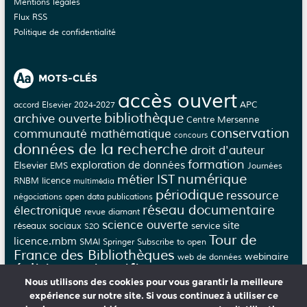
Mentions légales
Flux RSS
Politique de confidentialité
MOTS-CLÉS
accès ouvert
APC
accord Elsevier 2024-2027
bibliothèque
archive ouverte
Centre Mersenne
conservation
communauté mathématique
concours
données de la recherche
droit d'auteur
formation
Elsevier
exploration de données
EMS
Journées
numérique
métier IST
licence
RNBM
multimédia
périodique
ressource
négociations
open data
publications
réseau documentaire
électronique
revue diamant
science ouverte
site
réseaux sociaux
service
S2O
Tour de
licence.rnbm
SMAI
Springer
Subscribe to open
France des Bibliothèques
webinaire
web de données
édition scientifique
épi-revue
épi-journal
Nous utilisons des cookies pour vous garantir la meilleure
évaluation
éthique
épijournal
épirevue
expérience sur notre site. Si vous continuez à utiliser ce