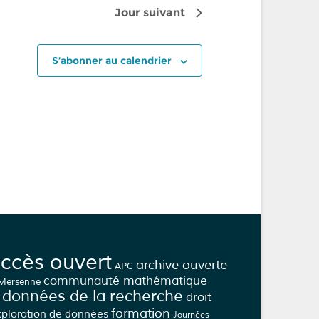
d
Jour suivant
e
v
u
S’abonner au calendrier
e
s
É
v
è
n
e
m
e
n
t
ccès ouvert
archive ouverte
APC
communauté mathématique
 Mersenne
données de la recherche
droit
formation
xploration de données
Journées