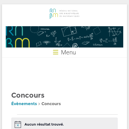
Skip
to
content
RNBM
Menu
Concours
Évènements
Concours
Évènements
Aucun résultat trouvé.
N