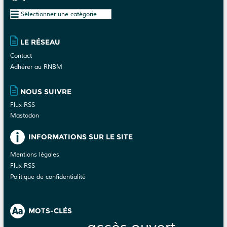
è
i
n
Plan
o
e
du
n
site
m
LE RÉSEAU
d
e
Contact
e
n
Adhérer au RNBM
v
t
u
NOUS SUIVRE
e
Flux RSS
s
Mastodon
É
v
INFORMATIONS SUR LE SITE
è
Mentions légales
n
Flux RSS
e
Politique de confidentialité
m
e
n
MOTS-CLÉS
t