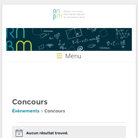
Skip
to
content
RNBM
Menu
Concours
Évènements
Concours
Évènements
Aucun résultat trouvé.
N