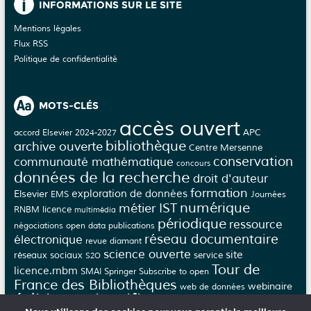
s
INFORMATIONS SUR LE SITE
Mentions légales
Flux RSS
Politique de confidentialité
MOTS-CLÉS
accès ouvert
APC
accord Elsevier 2024-2027
bibliothèque
archive ouverte
Centre Mersenne
conservation
communauté mathématique
concours
données de la recherche
droit d'auteur
formation
Elsevier
exploration de données
EMS
Journées
numérique
métier IST
licence
RNBM
multimédia
périodique
ressource
négociations
open data
publications
réseau documentaire
électronique
revue diamant
science ouverte
site
réseaux sociaux
service
S2O
Tour de
licence.rnbm
SMAI
Springer
Subscribe to open
France des Bibliothèques
webinaire
web de données
édition scientifique
épi-revue
épi-journal