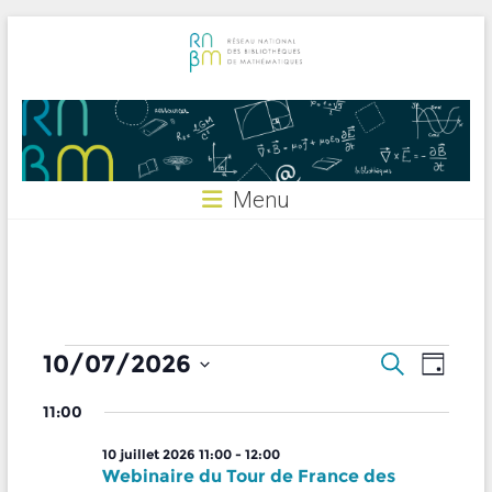
Skip
to
content
RNBM
Menu
Évènements
R
N
10/07/2026
R
J
e
for
a
e
S
o
c
v
10
c
11:00
é
u
h
i
l
r
h
juillet
e
10 juillet 2026 11:00
-
12:00
e
g
e
2026
r
Webinaire du Tour de France des
c
a
c