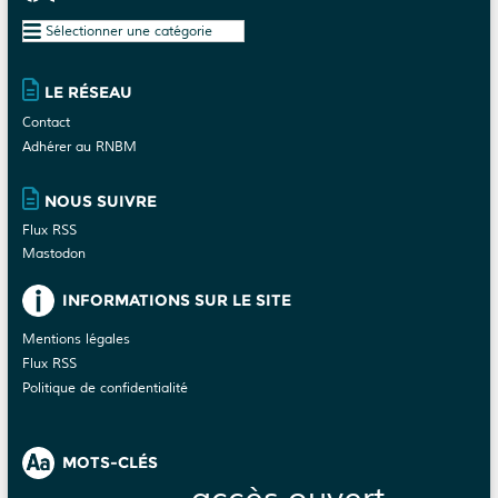
u
Plan
e
du
s
site
É
LE RÉSEAU
v
Contact
è
Adhérer au RNBM
n
e
NOUS SUIVRE
m
Flux RSS
e
Mastodon
n
t
INFORMATIONS SUR LE SITE
s
Mentions légales
Flux RSS
Politique de confidentialité
MOTS-CLÉS