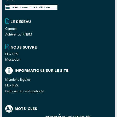
u
Plan
e
du
s
site
É
LE RÉSEAU
v
Contact
è
Adhérer au RNBM
n
e
NOUS SUIVRE
m
Flux RSS
e
Mastodon
n
t
INFORMATIONS SUR LE SITE
s
Mentions légales
Flux RSS
Politique de confidentialité
MOTS-CLÉS