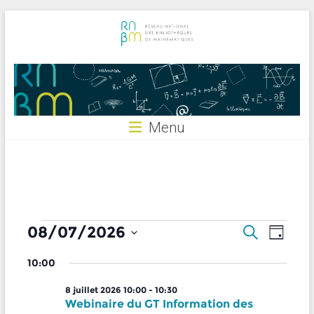
Skip
to
content
RNBM
Menu
Évènements
R
N
08/07/2026
R
J
e
for
a
e
S
o
c
v
8
c
10:00
é
u
h
i
l
r
h
juillet
e
8 juillet 2026 10:00
-
10:30
e
g
e
2026
r
Webinaire du GT Information des
c
a
c