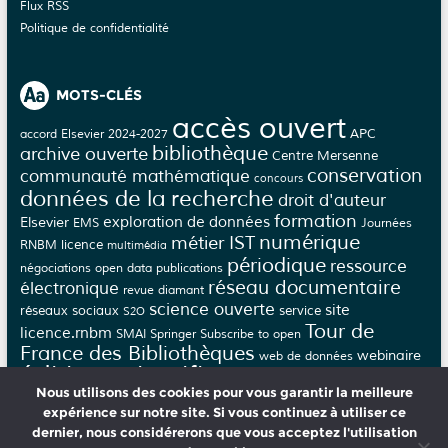
Flux RSS
Politique de confidentialité
MOTS-CLÉS
accès ouvert
APC
accord Elsevier 2024-2027
bibliothèque
archive ouverte
Centre Mersenne
conservation
communauté mathématique
concours
données de la recherche
droit d'auteur
formation
Elsevier
exploration de données
EMS
Journées
numérique
métier IST
licence
RNBM
multimédia
périodique
ressource
négociations
open data
publications
réseau documentaire
électronique
revue diamant
science ouverte
site
réseaux sociaux
service
S2O
Tour de
licence.rnbm
SMAI
Springer
Subscribe to open
France des Bibliothèques
webinaire
web de données
édition scientifique
épi-revue
épi-journal
Nous utilisons des cookies pour vous garantir la meilleure
évaluation
éthique
épijournal
épirevue
expérience sur notre site. Si vous continuez à utiliser ce
dernier, nous considérerons que vous acceptez l'utilisation