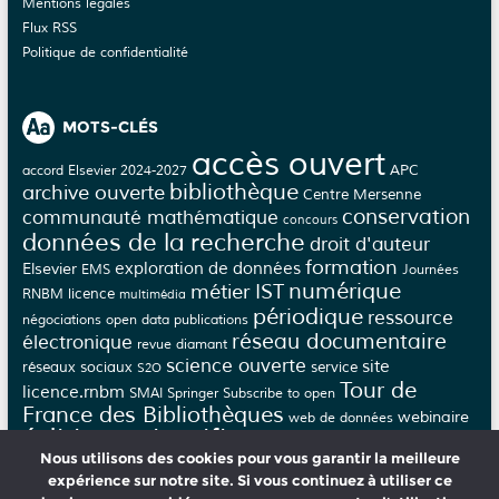
Mentions légales
Flux RSS
Politique de confidentialité
MOTS-CLÉS
accès ouvert
APC
accord Elsevier 2024-2027
bibliothèque
archive ouverte
Centre Mersenne
conservation
communauté mathématique
concours
données de la recherche
droit d'auteur
formation
Elsevier
exploration de données
EMS
Journées
numérique
métier IST
licence
RNBM
multimédia
périodique
ressource
négociations
open data
publications
réseau documentaire
électronique
revue diamant
science ouverte
site
réseaux sociaux
service
S2O
Tour de
licence.rnbm
SMAI
Springer
Subscribe to open
France des Bibliothèques
webinaire
web de données
édition scientifique
épi-revue
épi-journal
Nous utilisons des cookies pour vous garantir la meilleure
évaluation
éthique
épijournal
épirevue
expérience sur notre site. Si vous continuez à utiliser ce