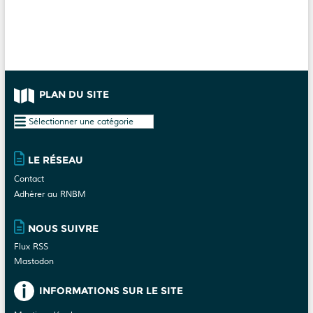
s
s
s
s
s
s
s
n
d
e
t
e
n
s
v
t
u
e
PLAN DU SITE
s
É
Plan
v
du
è
site
LE RÉSEAU
n
e
Contact
Adhérer au RNBM
m
e
NOUS SUIVRE
n
t
Flux RSS
Mastodon
s
INFORMATIONS SUR LE SITE