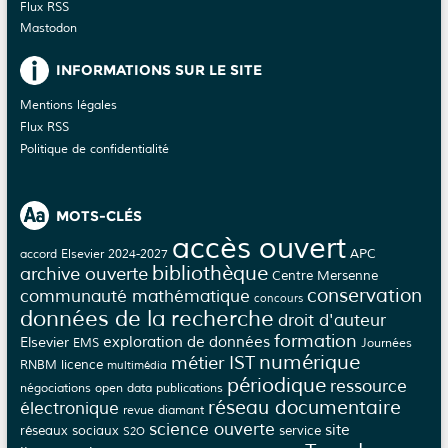
Flux RSS
Mastodon
INFORMATIONS SUR LE SITE
Mentions légales
Flux RSS
Politique de confidentialité
MOTS-CLÉS
accès ouvert
APC
accord Elsevier 2024-2027
bibliothèque
archive ouverte
Centre Mersenne
conservation
communauté mathématique
concours
données de la recherche
droit d'auteur
formation
Elsevier
exploration de données
EMS
Journées
numérique
métier IST
licence
RNBM
multimédia
périodique
ressource
négociations
open data
publications
réseau documentaire
électronique
revue diamant
science ouverte
site
réseaux sociaux
service
S2O