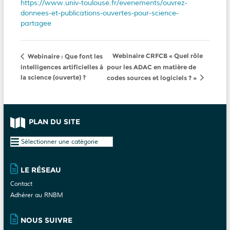
https://www.univ-toulouse.fr/evenements/ouvrez-
donnees-et-publications-ouvertes-pour-science-
partagee
Webinaire CRFCB « Quel rôle
Webinaire : Que font les
intelligences artificielles à
pour les ADAC en matière de
la science (ouverte) ?
codes sources et logiciels ? »
PLAN DU SITE
Plan
du
site
LE RÉSEAU
Contact
Adhérer au RNBM
NOUS SUIVRE