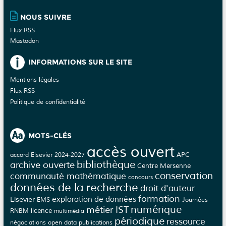
NOUS SUIVRE
Flux RSS
Mastodon
INFORMATIONS SUR LE SITE
Mentions légales
Flux RSS
Politique de confidentialité
MOTS-CLÉS
accès ouvert
APC
accord Elsevier 2024-2027
bibliothèque
archive ouverte
Centre Mersenne
conservation
communauté mathématique
concours
données de la recherche
droit d'auteur
formation
Elsevier
exploration de données
EMS
Journées
numérique
métier IST
licence
RNBM
multimédia
périodique
ressource
négociations
open data
publications