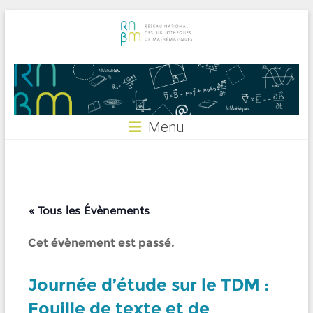
Skip
to
content
RNBM
Menu
« Tous les Évènements
Cet évènement est passé.
Journée d’étude sur le TDM :
Fouille de texte et de