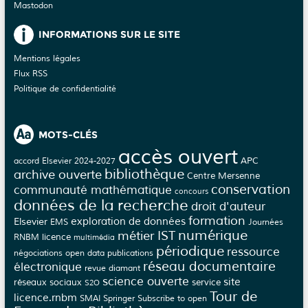
Mastodon
INFORMATIONS SUR LE SITE
Mentions légales
Flux RSS
Politique de confidentialité
MOTS-CLÉS
accès ouvert
APC
accord Elsevier 2024-2027
bibliothèque
archive ouverte
Centre Mersenne
conservation
communauté mathématique
concours
données de la recherche
droit d'auteur
formation
Elsevier
exploration de données
EMS
Journées
numérique
métier IST
licence
RNBM
multimédia
périodique
ressource
négociations
open data
publications
réseau documentaire
électronique
revue diamant
science ouverte
site
réseaux sociaux
service
S2O
Tour de
licence.rnbm
SMAI
Springer
Subscribe to open