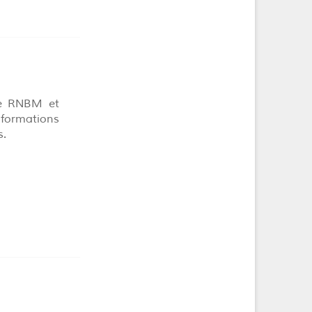
le RNBM et
formations
s.