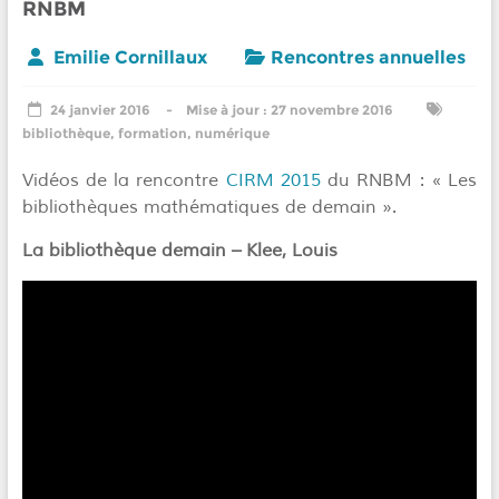
RNBM
Emilie Cornillaux
Rencontres annuelles
24 janvier 2016
27 novembre 2016
bibliothèque
,
formation
,
numérique
Vidéos de la rencontre
CIRM 2015
du RNBM : « Les
bibliothèques mathématiques de demain ».
La bibliothèque demain – Klee, Louis