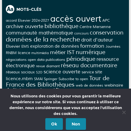
MOTS-CLÉS
accès ouvert
APC
accord Elsevier 2024-2027
bibliothèque
archive ouverte
Centre Mersenne
conservation
communauté mathématique
concours
données de la recherche
droit d'auteur
formation
Elsevier
exploration de données
EMS
Journées
numérique
métier IST
licence
RNBM
multimédia
périodique
ressource
négociations
open data
publications
réseau documentaire
électronique
revue diamant
science ouverte
site
réseaux sociaux
service
S2O
Tour de
licence.rnbm
SMAI
Springer
Subscribe to open
France des Bibliothèques
webinaire
web de données
édition scientifique
épi-revue
épi-journal
Nous utilisons des cookies pour vous garantir la meilleure
évaluation
éthique
épijournal
épirevue
expérience sur notre site. Si vous continuez à utiliser ce
dernier, nous considérerons que vous acceptez l'utilisation
des cookies.
CNRS MATHEMATIQUES
PORTAIL MATH
MATHDOC
Ok
Non