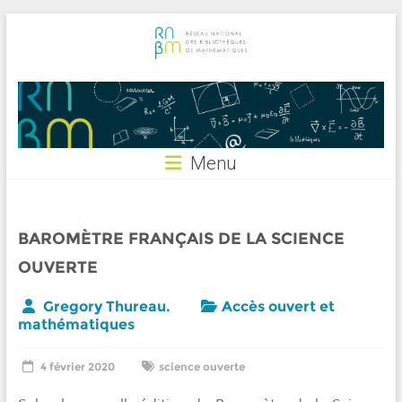
Skip
to
content
RNBM
Menu
BAROMÈTRE FRANÇAIS DE LA SCIENCE
OUVERTE
Gregory Thureau.
Accès ouvert et
mathématiques
4 février 2020
science ouverte