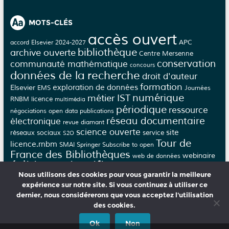
MOTS-CLÉS
accès ouvert
APC
accord Elsevier 2024-2027
bibliothèque
archive ouverte
Centre Mersenne
conservation
communauté mathématique
concours
données de la recherche
droit d'auteur
formation
Elsevier
exploration de données
EMS
Journées
numérique
métier IST
licence
RNBM
multimédia
périodique
ressource
négociations
open data
publications
réseau documentaire
électronique
revue diamant
science ouverte
site
réseaux sociaux
service
S2O
Tour de
licence.rnbm
SMAI
Springer
Subscribe to open
France des Bibliothèques
webinaire
web de données
édition scientifique
épi-revue
épi-journal
Nous utilisons des cookies pour vous garantir la meilleure
évaluation
éthique
épijournal
épirevue
expérience sur notre site. Si vous continuez à utiliser ce
dernier, nous considérerons que vous acceptez l'utilisation
des cookies.
CNRS MATHEMATIQUES
PORTAIL MATH
MATHDOC
Ok
Non