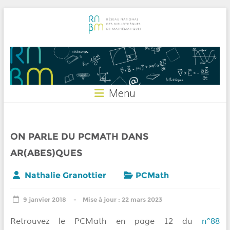
Skip
to
content
RNBM
Menu
ON PARLE DU PCMATH DANS
AR(ABES)QUES
Nathalie Granottier
PCMath
9 janvier 2018
22 mars 2023
Retrouvez le PCMath en page 12 du
n°88