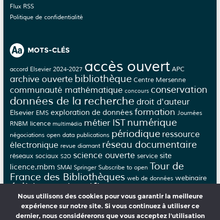
Flux RSS
Politique de confidentialité
MOTS-CLÉS
accès ouvert
APC
accord Elsevier 2024-2027
bibliothèque
archive ouverte
Centre Mersenne
conservation
communauté mathématique
concours
données de la recherche
droit d'auteur
formation
Elsevier
exploration de données
EMS
Journées
numérique
métier IST
licence
RNBM
multimédia
périodique
ressource
négociations
open data
publications
réseau documentaire
électronique
revue diamant
science ouverte
site
réseaux sociaux
service
S2O
Tour de
licence.rnbm
SMAI
Springer
Subscribe to open
France des Bibliothèques
webinaire
web de données
édition scientifique
épi-revue
épi-journal
Nous utilisons des cookies pour vous garantir la meilleure
évaluation
éthique
épijournal
épirevue
expérience sur notre site. Si vous continuez à utiliser ce
dernier, nous considérerons que vous acceptez l'utilisation