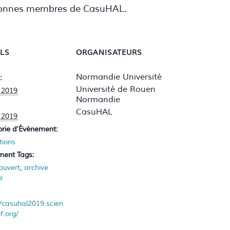
ersonnes membres de CasuHAL.
ILS
ORGANISATEURS
Normandie Université
:
Université de Rouen
n 2019
Normandie
CasuHAL
n 2019
rie d’Évènement:
tions
ment Tags:
ouvert
,
archive
e
//casuhal2019.scien
f.org/