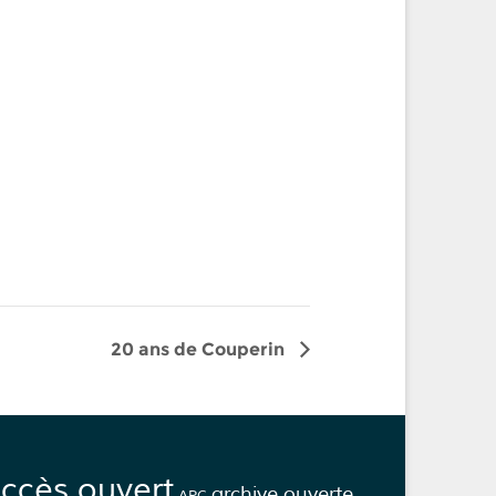
20 ans de Couperin
ccès ouvert
archive ouverte
APC