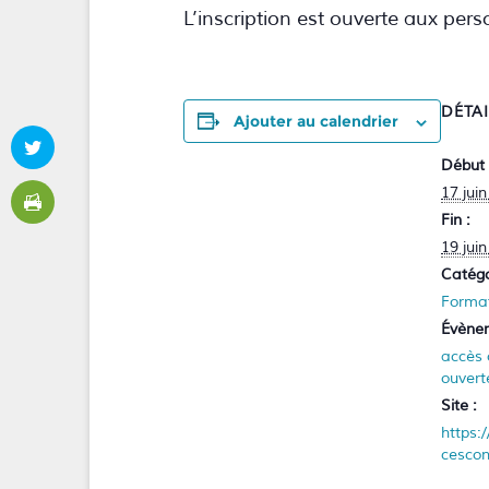
L’inscription est ouverte aux p
DÉTA
Ajouter au calendrier
Début 
17 jui
Fin :
19 jui
Catégo
Forma
Évène
accès 
ouvert
Site :
https:
cescon