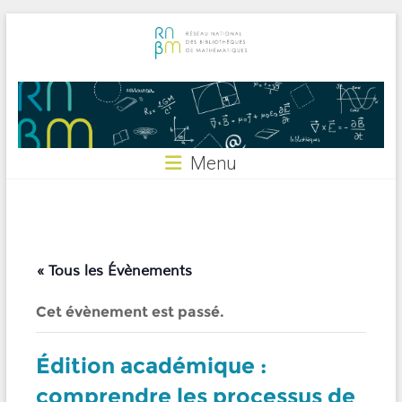
Skip
to
content
RNBM
Menu
« Tous les Évènements
Cet évènement est passé.
Édition académique :
comprendre les processus de