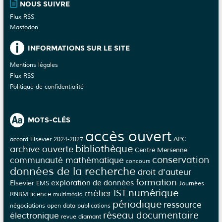
NOUS SUIVRE
Flux RSS
Mastodon
INFORMATIONS SUR LE SITE
Mentions légales
Flux RSS
Politique de confidentialité
MOTS-CLÉS
accès ouvert
APC
accord Elsevier 2024-2027
bibliothèque
archive ouverte
Centre Mersenne
conservation
communauté mathématique
concours
données de la recherche
droit d'auteur
formation
Elsevier
exploration de données
EMS
Journées
numérique
métier IST
licence
RNBM
multimédia
périodique
ressource
négociations
open data
publications
réseau documentaire
électronique
revue diamant