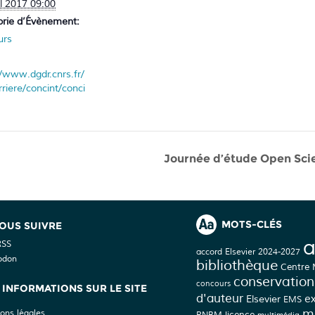
il 2017 09:00
rie d’Évènement:
urs
//www.dgdr.cnrs.fr/
rriere/concint/conci
Journée d’étude Open Sci
MOTS-CLÉS
OUS SUIVRE
a
RSS
accord Elsevier 2024-2027
odon
bibliothèque
Centre
conservation
concours
INFORMATIONS SUR LE SITE
d'auteur
Elsevier
e
EMS
mé
ons légales
licence