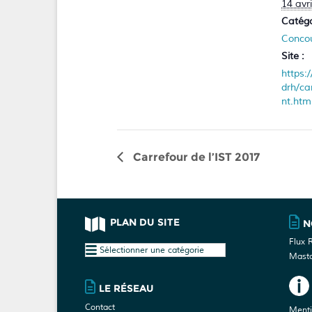
14 avr
Catégo
Conco
Site :
https:
drh/ca
nt.htm
Carrefour de l’IST 2017
PLAN DU SITE
N
Flux 
Plan
Mast
du
site
LE RÉSEAU
Contact
Menti