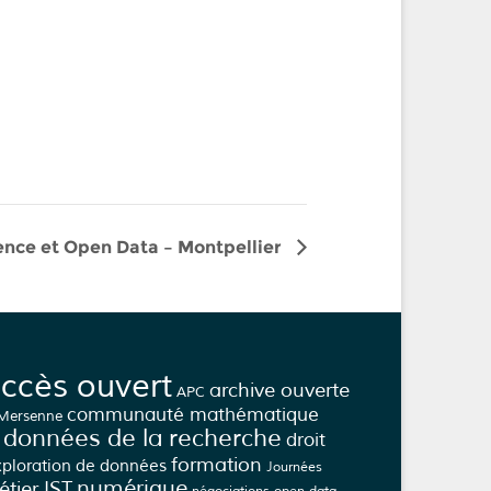
ence et Open Data – Montpellier
ccès ouvert
archive ouverte
APC
communauté mathématique
 Mersenne
données de la recherche
droit
formation
xploration de données
Journées
numérique
tier IST